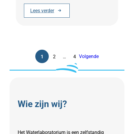
t
Lees verder
h
:
i
S
o
a
p
m
i
e
ë
n
Volgende
1
2
…
4
w
e
r
k
e
n
Wie zijn wij?
v
o
o
r
Het Waterlaboratorium is een zelfstandig
b