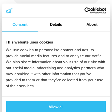
W
t
c
e
e
h
t
i
e
e
t
Consent
Details
About
r
n
c
s
h
c
This website uses cookies
e
h
u
We use cookies to personalise content and ads, to
a
r
provide social media features and to analyse our traffic.
p
We also share information about your use of our site with
e
our social media, advertising and analytics partners who
n
may combine it with other information that you’ve
p
provided to them or that they’ve collected from your use
r
of their services.
a
Samen werken aan duurzaam
k
drinkwater in Ethiopië
t
i
Allow all
Lees verder