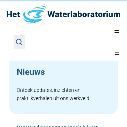
Z
Ga
Home
•
Nieuws
o
naar
e
de
k
inhoud
e
Nieuws
n
Ontdek updates, inzichten en
praktijkverhalen uit ons werkveld.