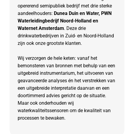
opererend semipubliek bedrijf met drie sterke
e
aandeelhouders:
Dunea Duin en Water, PWN
t
Waterleidingbedrijf Noord-Holland en
a
Waternet Amsterdam
. Deze drie
a
drinkwaterbedrijven in Zuid- en Noord-Holland
l
zijn ook onze grootste klanten.
b
a
Wij verzorgen de hele keten: vanaf het
a
bemonsteren van bronnen met behulp van een
r
uitgebreid instrumentarium, het uitvoeren van
d
geavanceerde analyses én het verstrekken van
r
een uitgebreide interpretatie daarvan en een
i
doortimmerd advies gericht op de situatie.
n
Maar ook onderhouden wij
k
waterkwaliteitssensoren om de kwaliteit van
w
processen te bewaken.
a
t