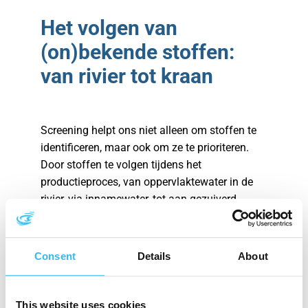
Het volgen van
(on)bekende stoffen:
van rivier tot kraan
Screening helpt ons niet alleen om stoffen te
identificeren, maar ook om ze te prioriteren.
Door stoffen te volgen tijdens het
productieproces, van oppervlaktewater in de
rivier, via innamewater, tot aan gezuiverd
drinkwater, zien we in één oogopslag welke
stoffen waar voorkomen en hoe effectief ze
verwijderd worden. Dit helpt ons prioriteren:
Consent
Details
About
stoffen die tijdens zuivering verdwijnen krijgen
een lage prioriteit, terwijl stoffen die aanwezig
blijven tot in het drinkwater vragen om extra
This website uses cookies