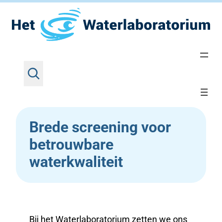
Z
Ga
Home
•
Expertise
•
Brede screening voor
o
betrouwbare waterkwaliteit
naar
e
de
k
inhoud
e
Brede screening voor
n
betrouwbare
waterkwaliteit
Bij het Waterlaboratorium zetten we ons