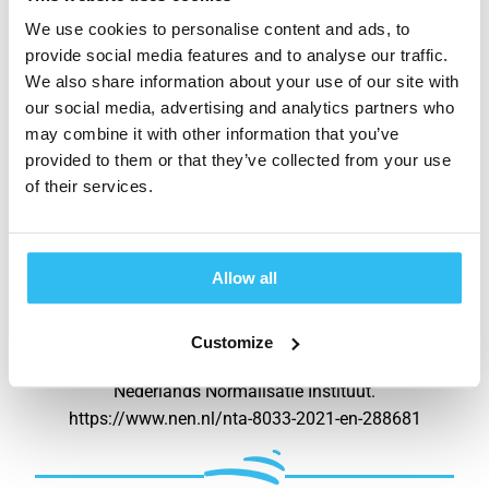
aandacht, ook wanneer we nog niet weten
We use cookies to personalise content and ads, to
welke stof het is. Zo kunnen we onbekende
provide social media features and to analyse our traffic.
stoffen prioriteren al voordat ze geïdentificeerd
We also share information about your use of our site with
zijn, en kunnen we risico gestuurd monitoren.
our social media, advertising and analytics partners who
may combine it with other information that you’ve
provided to them or that they’ve collected from your use
of their services.
Allow all
1. NEN. (2021). NTA 8033: Richtlijn voor non-
target screening van organische stoffen in
water met chromatografie en
Customize
massaspectrometrie. Delft: Koninklijk
Nederlands Normalisatie Instituut.
https://www.nen.nl/nta-8033-2021-en-288681