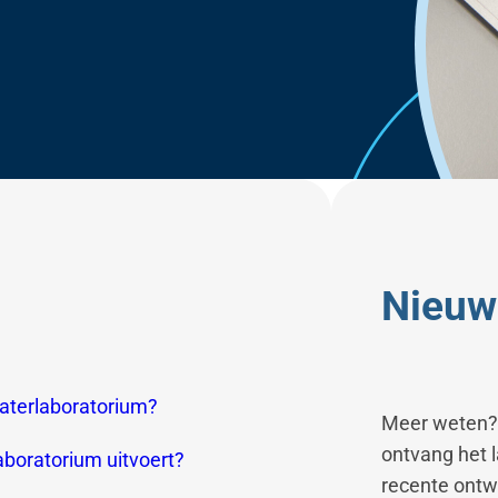
n
Nieuw
aterlaboratorium?
Meer weten? 
ontvang het 
aboratorium uitvoert?
recente ontw