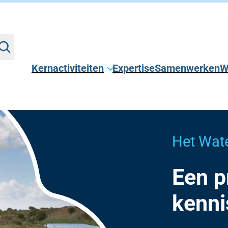
Kernactiviteiten
Expertise
Samenwerken
W
Het Wat
Een p
kenni