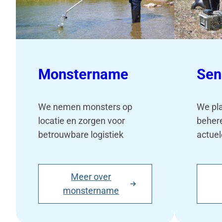
Monstername
Sen
We nemen monsters op
We pl
locatie en zorgen voor
beher
betrouwbare logistiek
actue
Meer over
monstername