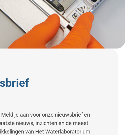
o
n
e
r
e
M
a
a
s
sbrief
Meld je aan voor onze nieuwsbrief en
laatste nieuws, inzichten en de meest
ikkelingen van Het Waterlaboratorium.