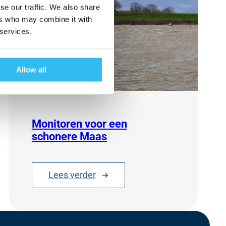
se our traffic. We also share
ers who may combine it with
 services.
Allow all
Monitoren voor een
schonere Maas
Lees verder
:
M
o
n