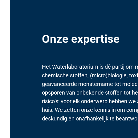
A
C
2
0
Onze expertise
2
6
Het Waterlaboratorium is dé partij om
chemische stoffen, (micro)biologie, tox
geavanceerde monstername tot molecul
opsporen van onbekende stoffen tot he
risico’s: voor elk onderwerp hebben we 
huis. We zetten onze kennis in om com
deskundig en onafhankelijk te beantwo