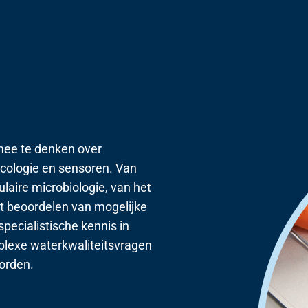
n
d
a
j
u
n
i
 mee te denken over
2
icologie en sensoren. Van
0
aire microbiologie, van het
2
t beoordelen van mogelijke
6
specialistische kennis in
plexe waterkwaliteitsvragen
orden.