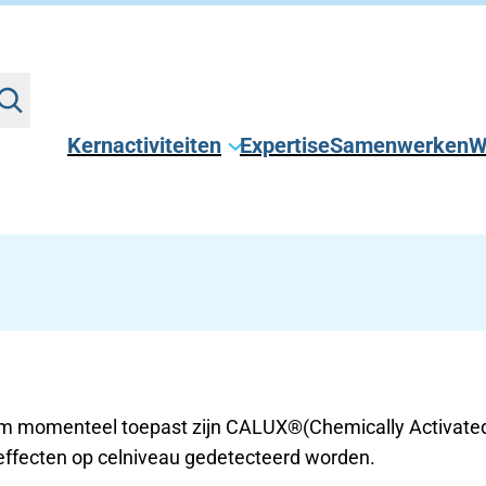
Kernactiviteiten
Expertise
Samenwerken
W
um momenteel toepast zijn CALUX®(Chemically Activate
 effecten op celniveau gedetecteerd worden.