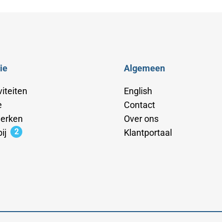
ie
Algemeen
iteiten
English
e
Contact
erken
Over ons
2
ij
Klantportaal