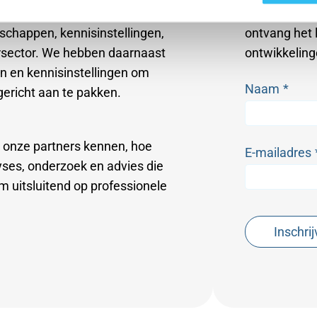
 denken in waterkwaliteit. Wij
Meer weten? 
chappen, kennisinstellingen,
ontvang het 
rsector. We hebben daarnaast
ontwikkeling
en en kennisinstellingen om
Naam
*
gericht aan te pakken.
n onze partners kennen, hoe
E-mailadres
yses, onderzoek en advies die
om uitsluitend op professionele
Inschri