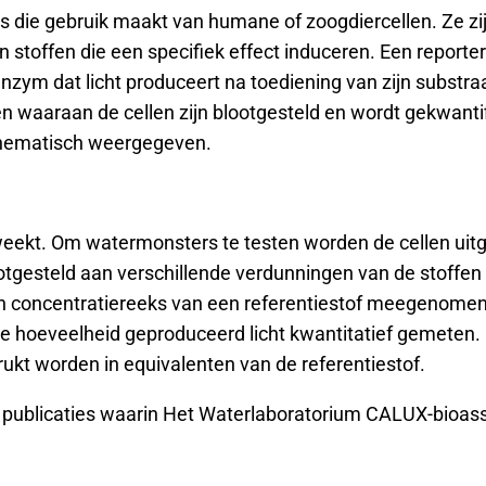
ie gebruik maakt van humane of zoogdiercellen. Ze zijn
n stoffen die een specifiek effect induceren. Een reporte
enzym dat licht produceert na toediening van zijn substr
ffen waaraan de cellen zijn blootgesteld en wordt gekwant
chematisch weergegeven.
ekt. Om watermonsters te testen worden de cellen uitgep
ootgesteld aan verschillende verdunningen van de stoffen
 concentratiereeks van een referentiestof meegenomen. 
 hoeveelheid geproduceerd licht kwantitatief gemeten. De
rukt worden in equivalenten van de referentiestof.
ke publicaties waarin Het Waterlaboratorium CALUX-bioas