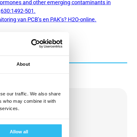
c hormones and other emerging contaminants in
;630:1492-501.
nitoring van PCB’s en PAK’s? H2O-online.
About
se our traffic. We also share
ers who may combine it with
 services.
sbrief
Allow all