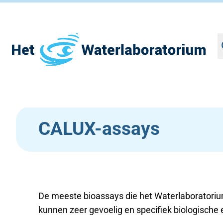
Z
o
e
Ga
Home
•
Kennisbank
•
CALUX-assays
k
naar
e
de
n
inhoud
CALUX-assays
De meeste bioassays die het Waterlaboratori
kunnen zeer gevoelig en specifiek biologische