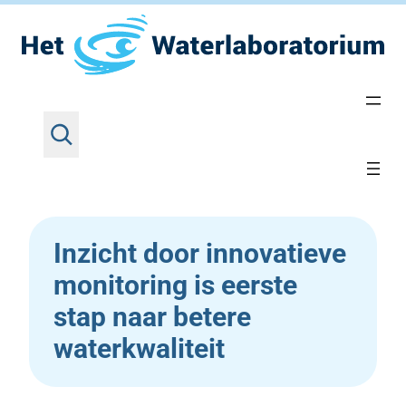
Z
Ga
Home
•
Nieuws
•
Inzicht door innovatieve
o
monitoring is eerste stap naar betere
naar
e
waterkwaliteit
de
k
inhoud
e
n
Inzicht door innovatieve
monitoring is eerste
stap naar betere
waterkwaliteit