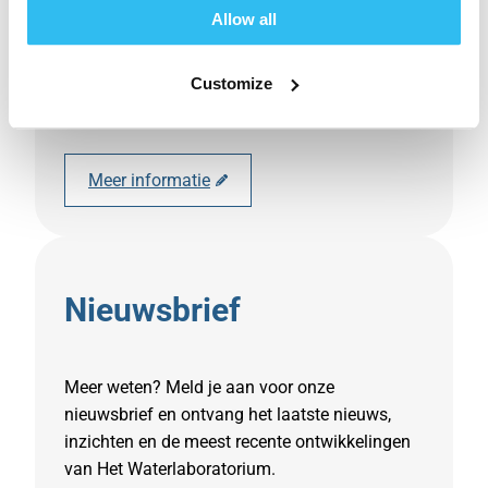
Allow all
advies die aansluiten op de praktijk. Wij
richten ons daarom uitsluitend op
professionele partijen en werken niet voor
Customize
particulieren.
Meer informatie
Nieuwsbrief
Meer weten? Meld je aan voor onze
nieuwsbrief en ontvang het laatste nieuws,
inzichten en de meest recente ontwikkelingen
van Het Waterlaboratorium.