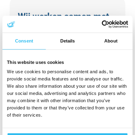
Wij werken samen met
We gaan graag de samenwerking aan om mee
Consent
Details
About
te denken in waterkwaliteit. Wij werken samen
met drinkwaterbedrijven, waterschappen,
kennisinstellingen, overheden en andere
This website uses cookies
professionals in de watersector. We hebben
We use cookies to personalise content and ads, to
daarnaast een uitgebreid (kennis)netwerk bij
provide social media features and to analyse our traffic.
universiteiten en kennisinstellingen om actuele
We also share information about your use of our site with
vraagstukken in de sector snel en doelgericht
our social media, advertising and analytics partners who
aan te pakken.
may combine it with other information that you’ve
provided to them or that they’ve collected from your use
of their services.
Hoe beter wij de processen en uitdagingen van
onze partners kennen, hoe gerichter wij kunnen
ondersteunen – met analyses, onderzoek en