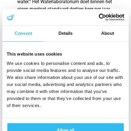
water.” Het Waterlaboratorium doet binnen het
eigen meetnet standaard dertien keer per jaar
een non-target screening op
routinemeetpunten. Daarnaast gebeurt target
en non-target screening projectmatig.
Consent
Details
About
Uitkomsten vergelijken
Om analyse-uitkomsten uit verschillende
This website uses cookies
laboratoria beter vergelijkbaar te maken loopt
We use cookies to personalise content and ads, to
in Nederland het project ‘WaterpatRoon’, in
provide social media features and to analyse our traffic.
samenwerking met KWR en de Universiteit van
We also share information about your use of our site with
Amsterdam. Het Waterlaboratorium is partner
our social media, advertising and analytics partners who
in dit project. Zoey: “De PhD-student die aan
may combine it with other information that you’ve
dit onderzoek werkt heeft tijdens het congres
provided to them or that they’ve collected from your use
de voortgang toegelicht.” Zelf gaf ze een
of their services.
presentatie over een studie die Het
Waterlaboratorium deed naar het chemisch
profiel van de Rijn.
Allow all