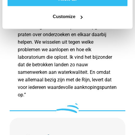
Openheid over onderzoek
Er kwamen zo’n vijftien experts bijeen voor het
Customize
Platform Analytik. Zoey: “Tijdens een live-
ontmoeting kunnen we open en diepgaand
praten over onderzoeken en elkaar daarbij
helpen. We wisselen uit tegen welke
problemen we aanlopen en hoe elk
laboratorium die oplost. Ik vind het bijzonder
dat de betrokken landen zo nauw
samenwerken aan waterkwaliteit. En omdat
we allemaal bezig zijn met de Rijn, levert dat
voor iedereen waardevolle aanknopingspunten
op.”