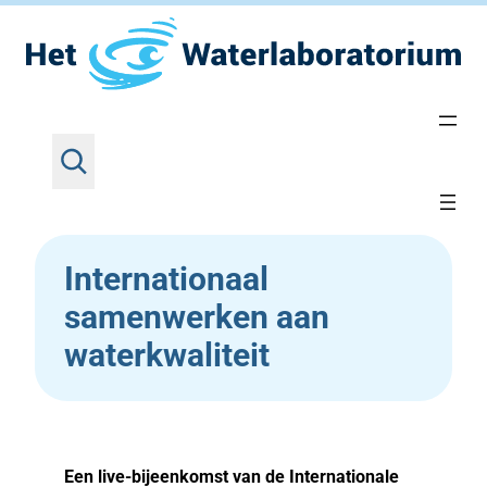
Z
Ga
Home
•
Nieuws
•
Internationaal samenwerken
o
aan waterkwaliteit
naar
e
de
k
inhoud
e
Internationaal
n
samenwerken aan
waterkwaliteit
Een live-bijeenkomst van de Internationale