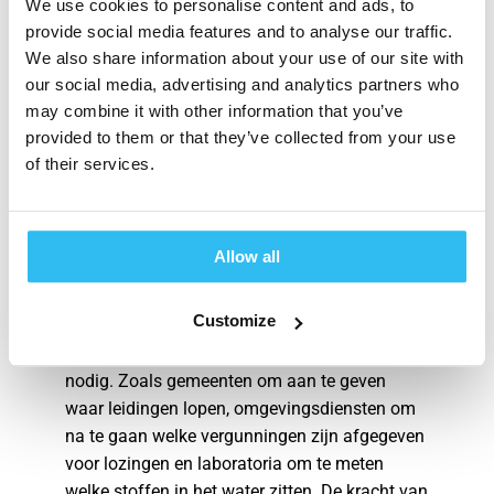
Deze richt zich op data, met vragen als: waar
We use cookies to personalise content and ads, to
provide social media features and to analyse our traffic.
bewaar je data en hoe zorg je dat data van
We also share information about your use of our site with
drinkwaterbedrijven en waterschappen in één
our social media, advertising and analytics partners who
platform terechtkomen? “Het verzamelen en
may combine it with other information that you’ve
vergelijkbaar maken van gegevens is veel
provided to them or that they’ve collected from your use
werk, omdat elke partij op een andere manier
of their services.
meet”, aldus Tineke. “In de nieuwe groep zitten
dataspecialisten van verschillende bedrijven
bij elkaar om dat efficiënter te organiseren.”
Allow all
Samen verantwoordelijk
Weten waar lozingen vandaan komen is een
Customize
belangrijke stap in het proces om de Maas
schoner te maken. Daarvoor zijn veel partijen
nodig. Zoals gemeenten om aan te geven
waar leidingen lopen, omgevingsdiensten om
na te gaan welke vergunningen zijn afgegeven
voor lozingen en laboratoria om te meten
welke stoffen in het water zitten. De kracht van