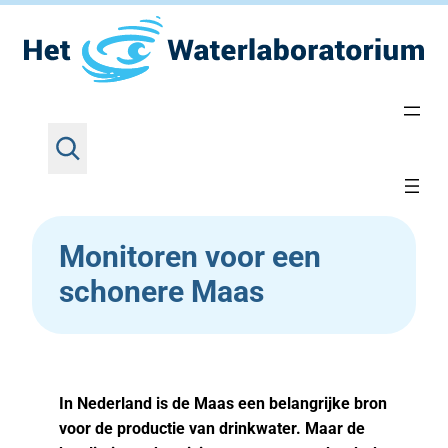
Z
Ga
Home
•
Nieuws
•
Monitoren voor een schonere
o
Maas
naar
e
de
k
inhoud
e
Monitoren voor een
n
schonere Maas
In Nederland is de Maas een belangrijke bron
voor de productie van drinkwater. Maar de