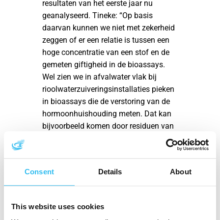
resultaten van het eerste jaar nu
geanalyseerd. Tineke: “Op basis
daarvan kunnen we niet met zekerheid
zeggen of er een relatie is tussen een
hoge concentratie van een stof en de
gemeten giftigheid in de bioassays.
Wel zien we in afvalwater vlak bij
rioolwaterzuiveringsinstallaties pieken
in bioassays die de verstoring van de
hormoonhuishouding meten. Dat kan
bijvoorbeeld komen door residuen van
de anticonceptiepil. Deze stoffen
worden meestal goed afgebroken
tijdens de zuivering.”
Consent
Details
About
Data stroomlijnen
This website uses cookies
Dit jaar is ook een nieuwe werkgroep gestart.