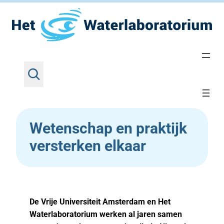
Z
Ga
Home
•
Nieuws
•
Wetenschap en praktijk
o
versterken elkaar
naar
e
de
k
inhoud
e
Wetenschap en praktijk
n
versterken elkaar
De Vrije Universiteit Amsterdam en Het
Waterlaboratorium werken al jaren samen