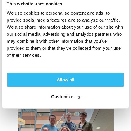
bijvoorbeeld innovaties rond monitoring en
This website uses cookies
specifieke stofklassen, en nieuwe inzichten op
We use cookies to personalise content and ads, to
het vlak van de evaluatie van
provide social media features and to analyse our traffic.
massaspectrometrie-data.” De hoogleraar kijkt
We also share information about your use of our site with
vooral uit naar de uitwisseling van kennis en
our social media, advertising and analytics partners who
onderzoeksideeën, en het starten van
may combine it with other information that you’ve
gezamenlijke initiatieven. “Het leuke is ook dat
provided to them or that they’ve collected from your use
Corine bij de VU is gepromoveerd aan het
of their services.
begin van haar loopbaan. Daarbij was ik haar
copromotor. De relatie gaat dus al heel lang
terug.”
Allow all
Customize