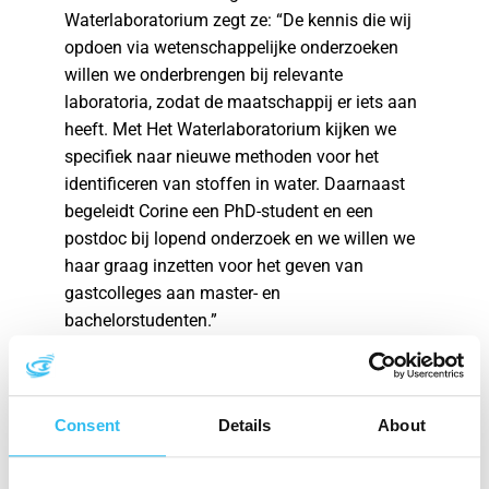
Waterlaboratorium zegt ze: “De kennis die wij
opdoen via wetenschappelijke onderzoeken
willen we onderbrengen bij relevante
laboratoria, zodat de maatschappij er iets aan
heeft. Met Het Waterlaboratorium kijken we
specifiek naar nieuwe methoden voor het
identificeren van stoffen in water. Daarnaast
begeleidt Corine een PhD-student en een
postdoc bij lopend onderzoek en we willen we
haar graag inzetten voor het geven van
gastcolleges aan master- en
bachelorstudenten.”
Marja verwacht dat beide organisaties veel
van elkaar kunnen leren: “Academici krijgen
een betere kijk op de dagelijkse praktijk in een
Consent
Details
About
waterlaboratorium. En Het Waterlaboratorium
krijgt informatie uit eerste hand over